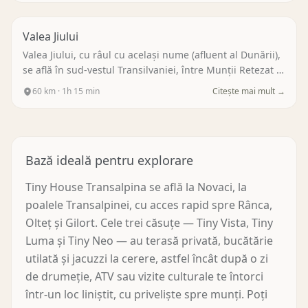
Valea Jiului
Valea Jiului, cu râul cu același nume (afluent al Dunării),
se află în sud-vestul Transilvaniei, între Munții Retezat și
Munții Parâng.
…
60
km ·
1h 15 min
Citește mai mult →
Bază ideală pentru explorare
Tiny House Transalpina se află la Novaci, la
poalele Transalpinei, cu acces rapid spre Rânca,
Olteț și Gilort. Cele trei căsuțe — Tiny Vista, Tiny
Luma și Tiny Neo — au terasă privată, bucătărie
utilată și jacuzzi la cerere, astfel încât după o zi
de drumeție, ATV sau vizite culturale te întorci
într-un loc liniștit, cu priveliște spre munți. Poți