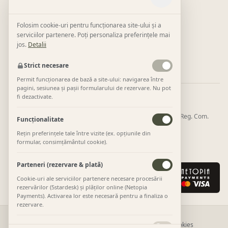
contact@tinyhousetransalpina.ro
Novaci, Gorj
Folosim cookie-uri pentru funcționarea site-ului și a
serviciilor partenere. Poți personaliza preferințele mai
Link-uri utile
jos.
Detalii
Despre
TTH Collection
Împrejurimi
Galerie
Rezervări
Strict necesare
Permit funcționarea de bază a site-ului: navigarea între
pagini, sesiunea și pașii formularului de rezervare. Nu pot
fi dezactivate.
Cazare operată și plăți procesate de:
GMF MANAGEMENT CONSULTING SRL · CUI 36227404 · Reg. Com.
Funcționalitate
J20/600/603404
Rețin preferințele tale între vizite (ex. opțiunile din
Str. Parângului 40, Novaci, Gorj ·
0757 198 961
·
formular, consimțământul cookie).
contact@tinyhousetransalpina.ro
Parteneri (rezervare & plată)
Cookie-uri ale serviciilor partenere necesare procesării
rezervărilor (5stardesk) și plăților online (Netopia
Payments). Activarea lor este necesară pentru a finaliza o
rezervare.
Termeni
Politică confidențialitate
Retur și anulare
Cookies
Statistici (Google Analytics)