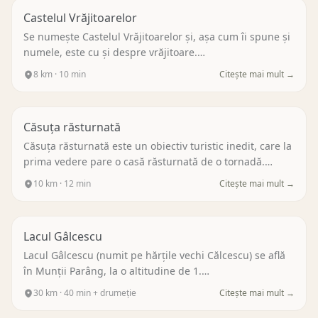
Castelul Vrăjitoarelor
Se numește Castelul Vrăjitoarelor și, așa cum îi spune și
numele, este cu și despre vrăjitoare.
…
8
km ·
10 min
Citește mai mult →
Căsuța răsturnată
Căsuța răsturnată este un obiectiv turistic inedit, care la
prima vedere pare o casă răsturnată de o tornadă.
…
10
km ·
12 min
Citește mai mult →
Lacul Gâlcescu
Lacul Gâlcescu (numit pe hărțile vechi Călcescu) se află
în Munții Parâng, la o altitudine de 1.
…
30
km ·
40 min + drumeție
Citește mai mult →