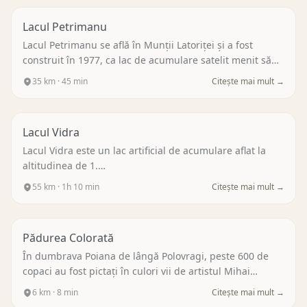
Lacul Petrimanu
Lacul Petrimanu se află în Munții Latoriței și a fost
construit în 1977, ca lac de acumulare satelit menit să
îmbogățească apele Lacului Vidra.
…
35
km ·
45 min
Citește mai mult →
Lacul Vidra
Lacul Vidra este un lac artificial de acumulare aflat la
altitudinea de 1.
…
55
km ·
1h 10 min
Citește mai mult →
Pădurea Colorată
În dumbrava Poiana de lângă Polovragi, peste 600 de
copaci au fost pictați în culori vii de artistul Mihai
Țopescu, care a folosit o vopsea ecologică pentru a nu
6
km ·
8 min
Citește mai mult →
dăuna scoarței arborilor.
…