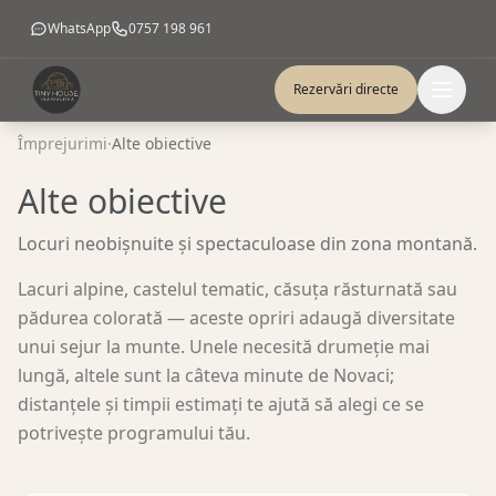
WhatsApp
0757 198 961
Rezervări directe
Împrejurimi
·
Alte obiective
Alte obiective
Locuri neobișnuite și spectaculoase din zona montană.
Lacuri alpine, castelul tematic, căsuța răsturnată sau
pădurea colorată — aceste opriri adaugă diversitate
unui sejur la munte. Unele necesită drumeție mai
lungă, altele sunt la câteva minute de Novaci;
distanțele și timpii estimați te ajută să alegi ce se
potrivește programului tău.