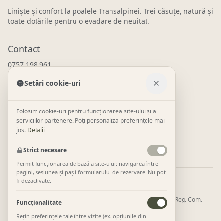
Liniște și confort la poalele Transalpinei. Trei căsuțe, natură și
toate dotările pentru o evadare de neuitat.
Contact
0757 198 961
WhatsApp
Setări cookie-uri
contact@tinyhousetransalpina.ro
Novaci, Gorj
Folosim cookie-uri pentru funcționarea site-ului și a
serviciilor partenere. Poți personaliza preferințele mai
Link-uri utile
jos.
Detalii
Despre
TTH Collection
Împrejurimi
Galerie
Rezervări
Strict necesare
Permit funcționarea de bază a site-ului: navigarea între
pagini, sesiunea și pașii formularului de rezervare. Nu pot
fi dezactivate.
Cazare operată și plăți procesate de:
GMF MANAGEMENT CONSULTING SRL · CUI 36227404 · Reg. Com.
Funcționalitate
J20/600/603404
Rețin preferințele tale între vizite (ex. opțiunile din
Str. Parângului 40, Novaci, Gorj ·
0757 198 961
·