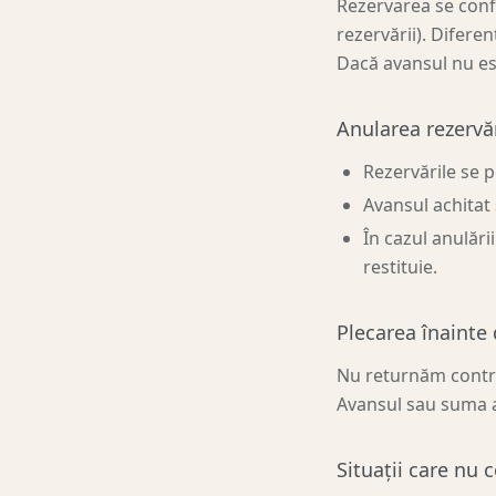
Rezervarea se conf
rezervării). Difere
Dacă avansul nu es
Anularea rezervăr
Rezervările se po
Avansul achitat s
În cazul anulări
restituie.
Plecarea înainte
Nu returnăm contrav
Avansul sau suma ac
Situații care nu 