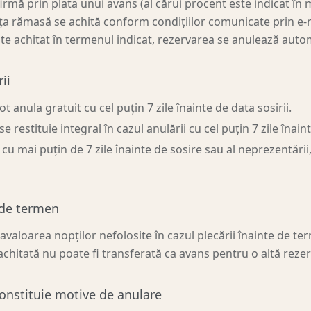
irmă prin plata unui avans (al cărui procent este indicat î
nța rămasă se achită conform condițiilor comunicate prin e-
te achitat în termenul indicat, rezervarea se anulează auto
ii
t anula gratuit cu cel puțin 7 zile înainte de data sosirii.
e restituie integral în cazul anulării cu cel puțin 7 zile înain
i cu mai puțin de 7 zile înainte de sosire sau al neprezentări
 de termen
aloarea nopților nefolosite în cazul plecării înainte de te
hitată nu poate fi transferată ca avans pentru o altă rezer
constituie motive de anulare