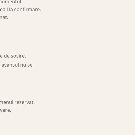
n momentul
mail la confirmare.
mat.
te de sosire.
i, avansul nu se
rmenul rezervat.
vare.