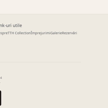
nk-uri utile
spre
TTH Collection
Împrejurimi
Galerie
Rezervări
04
o