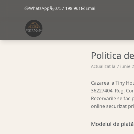
WhatsApp
0757 198 961
Email
Politica d
Actualizat la
7 iunie 
Cazarea la Tiny Ho
36227404, Reg. Com.
Rezervările se fac p
online securizat p
Modelul de plată