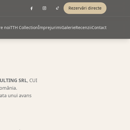
Rezervări directe
e noi
TTH Collection
Împrejurimi
Galerie
Recenzii
Contact
LTING SRL
, CUI
România.
lata unui avans