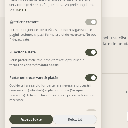
serviciilor partenere. Poți personaliza preferințele mai
jos.
Detalii
Strict necesare
Permit funcționarea de bază a site-ului: navigarea între
pagini, sesiunea și pașii formularului de rezervare. Nu pot
Liniște și confort la poalele Transalpinei. Trei căsu
fi dezactivate.
natură și toate dotările pentru o evadare de neuit
Funcționalitate
Rețin preferințele tale între vizite (ex. opțiunile din
formular, consimțământul cookie).
Parteneri (rezervare & plată)
Cookie-uri ale serviciilor partenere necesare procesării
rezervărilor (5stardesk) și plăților online (Netopia
G
Payments). Activarea lor este necesară pentru a finaliza o
rezervare.
Statistici (Google Analytics)
Accept toate
Refuz tot
Google Analytics 4 și Microsoft Clarity — măsurarea
vizitelor și a pașilor din funnelul de rezervare (fără