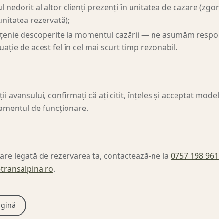
edorit al altor clienți prezenți în unitatea de cazare (zgom
nitatea rezervată);
țenie descoperite la momentul cazării — ne asumăm respon
tuație de acest fel în cel mai scurt timp rezonabil.
ii avansului, confirmați că ați citit, înțeles și acceptat model
lamentul de funcționare.
are legată de rezervarea ta, contactează-ne la
0757 198 961
transalpina.ro
.
agină