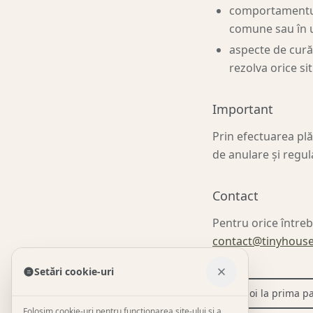
comportamentul n
comune sau în u
aspecte de cură
rezolva orice si
Important
Prin efectuarea plăț
de anulare și regu
Contact
Pentru orice întreb
contact@tinyhouse
Setări cookie-uri
Înapoi la prima p
Folosim cookie-uri pentru funcționarea site-ului și a