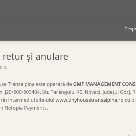
Despr
e retur și anulare
2026
use Transalpina este operată de
GMF MANAGEMENT CONSU
 J20/600/603404, Str. Parângului 40, Novaci, județul Gorj, 
rin intermediul site-ului
www.tinyhousetransalpina.ro
cu p
rin Netopia Payments.