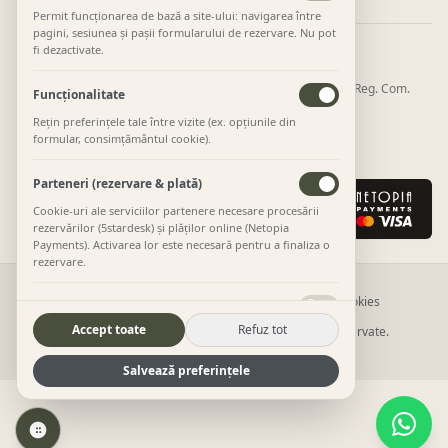
Permit funcționarea de bază a site-ului: navigarea între
pagini, sesiunea și pașii formularului de rezervare. Nu pot
fi dezactivate.
Cazare operată și plăți procesate de:
GMF MANAGEMENT CONSULTING SRL · CUI 36227404 · Reg. Com.
Funcționalitate
J20/600/603404
Rețin preferințele tale între vizite (ex. opțiunile din
Str. Parângului 40, Novaci, Gorj ·
0757 198 961
·
formular, consimțământul cookie).
contact@tinyhousetransalpina.ro
Parteneri (rezervare & plată)
Cookie-uri ale serviciilor partenere necesare procesării
rezervărilor (5stardesk) și plăților online (Netopia
Payments). Activarea lor este necesară pentru a finaliza o
rezervare.
Termeni
Politică confidențialitate
Retur și anulare
Cookies
Statistici (Google Analytics)
Accept toate
Refuz tot
©
2026
Tiny House Transalpina. Toate drepturile rezervate.
Google Analytics 4 și Microsoft Clarity — măsurarea
Site realizat de Digitalize Solutions
vizitelor și a pașilor din funnelul de rezervare (fără
email/telefon în evenimente).
Salvează preferințele
Marketing (Meta Pixel)
Meta Pixel pentru măsurarea campaniilor publicitare.