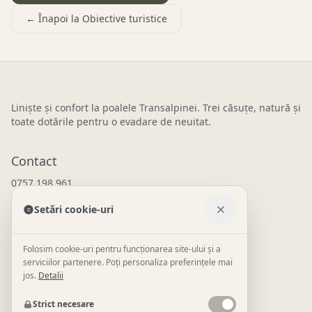
← Înapoi la
Obiective turistice
Liniște și confort la poalele Transalpinei. Trei căsuțe, natură și
toate dotările pentru o evadare de neuitat.
Contact
0757 198 961
WhatsApp
Setări cookie-uri
contact@tinyhousetransalpina.ro
Novaci, Gorj
Folosim cookie-uri pentru funcționarea site-ului și a
serviciilor partenere. Poți personaliza preferințele mai
Link-uri utile
jos.
Detalii
Despre
TTH Collection
Împrejurimi
Galerie
Rezervări
Strict necesare