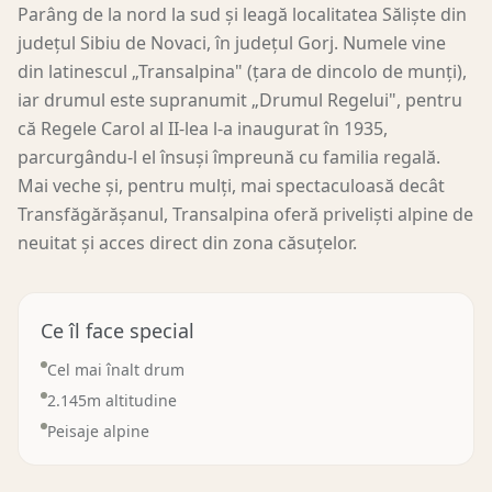
Parâng de la nord la sud și leagă localitatea Săliște din
județul Sibiu de Novaci, în județul Gorj. Numele vine
din latinescul „Transalpina" (țara de dincolo de munți),
iar drumul este supranumit „Drumul Regelui", pentru
că Regele Carol al II-lea l-a inaugurat în 1935,
parcurgându-l el însuși împreună cu familia regală.
Mai veche și, pentru mulți, mai spectaculoasă decât
Transfăgărășanul, Transalpina oferă priveliști alpine de
neuitat și acces direct din zona căsuțelor.
Ce îl face special
Cel mai înalt drum
2.145m altitudine
Peisaje alpine