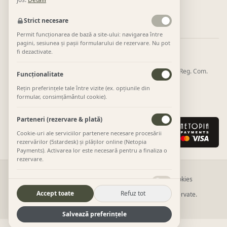
Link-uri utile
Despre
TTH Collection
Împrejurimi
Galerie
Rezervări
Strict necesare
Permit funcționarea de bază a site-ului: navigarea între
pagini, sesiunea și pașii formularului de rezervare. Nu pot
fi dezactivate.
Cazare operată și plăți procesate de:
GMF MANAGEMENT CONSULTING SRL · CUI 36227404 · Reg. Com.
Funcționalitate
J20/600/603404
Rețin preferințele tale între vizite (ex. opțiunile din
Str. Parângului 40, Novaci, Gorj ·
0757 198 961
·
formular, consimțământul cookie).
contact@tinyhousetransalpina.ro
Parteneri (rezervare & plată)
Cookie-uri ale serviciilor partenere necesare procesării
rezervărilor (5stardesk) și plăților online (Netopia
Payments). Activarea lor este necesară pentru a finaliza o
rezervare.
Termeni
Politică confidențialitate
Retur și anulare
Cookies
Statistici (Google Analytics)
Accept toate
Refuz tot
©
2026
Tiny House Transalpina. Toate drepturile rezervate.
Google Analytics 4 și Microsoft Clarity — măsurarea
Site realizat de Digitalize Solutions
vizitelor și a pașilor din funnelul de rezervare (fără
email/telefon în evenimente).
Salvează preferințele