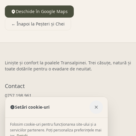
Deschide în Google Maps
← Înapoi la
Peșteri și Chei
Liniște și confort la poalele Transalpinei. Trei căsuțe, natură și
toate dotările pentru o evadare de neuitat.
Contact
0757 198 961
WhatsApp
Setări cookie-uri
contact@tinyhousetransalpina.ro
Novaci, Gorj
Folosim cookie-uri pentru funcționarea site-ului și a
serviciilor partenere. Poți personaliza preferințele mai
jos.
Detalii