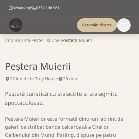
WhatsApp
0757 198 961
Rezervări directe
Împrejurimi
·
Peșteri și Chei
·
Peștera Muierii
Peștera Muierii
22
km de la Tiny House
25 min
Peșteră turistică cu stalactite și stalagmite
spectaculoase.
Peștera Muierilor este formată dintr-un labirint de
galerii ce străbat banda calcaroasă a Cheilor
Galbenului din Munții Parâng, dispuse pe patru